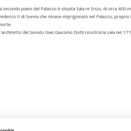
Al secondo piano del Palazzo è situata Sala re Enzo, di circa 400 mq
Federico II di Svevia che rimase imprigionato nel Palazzo, proprio i
morte.
L’architetto del Senato Gian Giacomo Dotti ricostruì la sala nel 177
 cookie