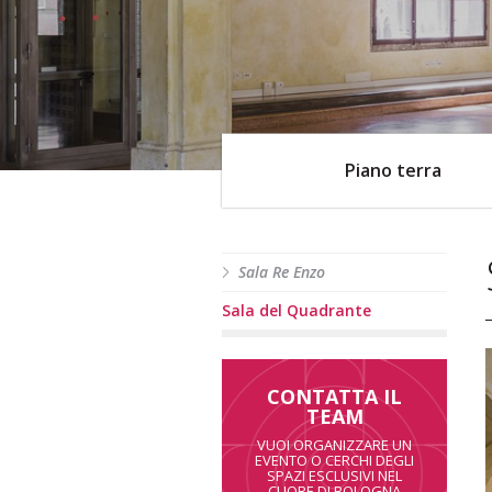
Piano terra
Sala Re Enzo
Sala del Quadrante
CONTATTA IL
TEAM
VUOI ORGANIZZARE UN
EVENTO O CERCHI DEGLI
SPAZI ESCLUSIVI NEL
CUORE DI BOLOGNA