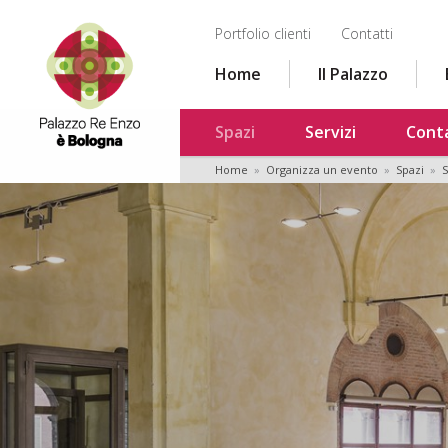
Portfolio clienti
Contatti
Home
Il Palazzo
Spazi
Servizi
Conta
Home
»
Organizza un evento
»
Spazi
»