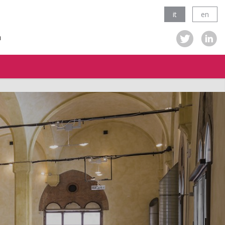
it
en
a