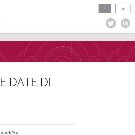
it
en
a
E DATE DI
pubblico.