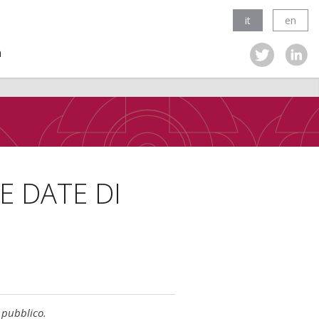
it
en
a
E DATE DI
pubblico.